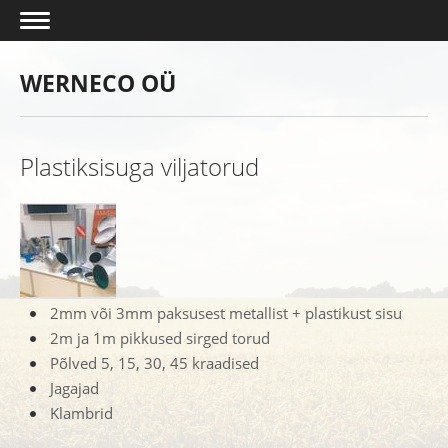
WERNECO OÜ
Plastiksisuga viljatorud
2mm või 3mm paksusest metallist + plastikust sisu
2m ja 1m pikkused sirged torud
Põlved 5, 15, 30, 45 kraadised
Jagajad
Klambrid